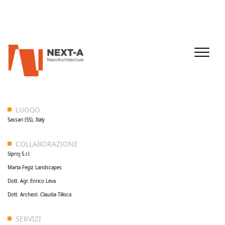
LUOGO
Sassari (SS), Italy
COLLABORAZIONE
Siproj S.r.l.
Marta Fegiz Landscapes
Dott. Agr. Enrico Leva
Dott. Archeol. Claudia Tilloca
SERVIZI